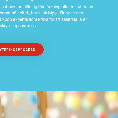
ehöver en tillfällig förstärkning eller rekrytera en
konom på heltid , har vi på Mpya Finance den
 och expertis som krävs för att säkerställa en
rekryteringsprocess
YTERINGSPROCESS