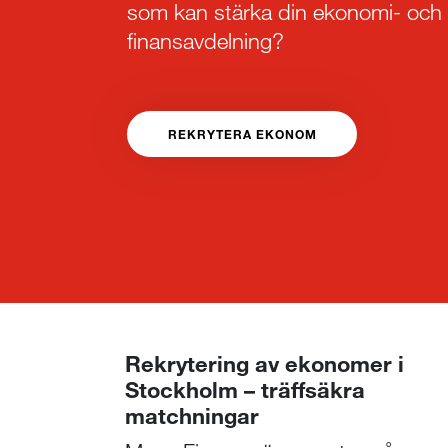
som kan stärka din ekonomi- och
finansavdelning?
REKRYTERA EKONOM
Rekrytering av ekonomer i
Stockholm – träffsäkra
matchningar