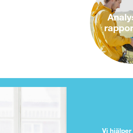
Analy
rappor
Vi hjälpe