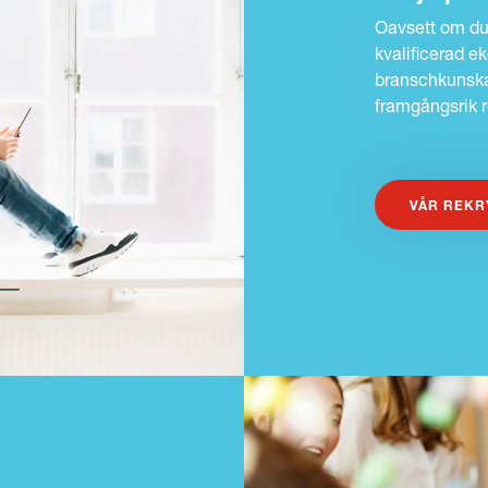
Oavsett om du b
kvalificerad e
branschkunskap
framgångsrik 
VÅR REKR