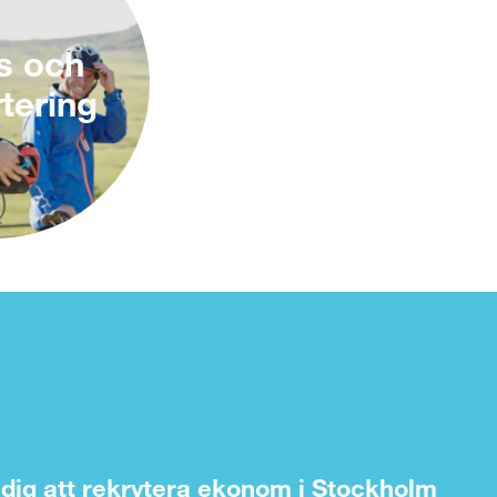
s och
tering
r dig att rekrytera ekonom i Stockholm