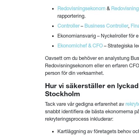
Redovisningsekonom
&
Redovisning
rapportering.
Controller
–
Business Controller
,
Fin
Ekonomiansvarig – Nyckelroller för 
Ekonomichef & CFO
– Strategiska l
Oavsett om du behöver en analystung Busi
Redovisningsekonom eller en erfaren CFO ar
person för din verksamhet.
Hur vi säkerställer en lycka
Stockholm
Tack vare vår gedigna erfarenhet av
rekry
snabbt identifiera de bästa ekonomerna p
rekryteringsprocess inkluderar:
Kartläggning av företagets behov och