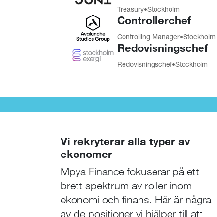
Treasury
•
Stockholm
Controllerchef
Controlling Manager
•
Stockholm
Redovisningschef
Redovisnings­chef
•
Stockholm
Vi rekryterar alla typer av
ekonomer
Mpya Finance fokuserar på ett
brett spektrum av roller inom
ekonomi och finans. Här är några
av de positioner vi hjälper till att