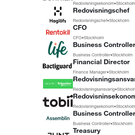
Redovisnings­ekonom
•
Stockhol
Redovisningschef
Redovisnings­chef
•
Stockholm
CFO
CFO
•
Stockholm
Business Controlle
Business Controller
•
Stockholm
Financial Director
Finance Manager
•
Stockholm
Redovisningsansva
Redovisningsansvarig
•
Stockhol
Redovisninsekono
Redovisnings­ekonom
•
Stockhol
Business Controlle
Business Controller
•
Stockholm
Treasury