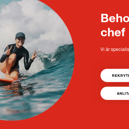
Behov
chef
Vi är specialis
REKRYT
ANLIT