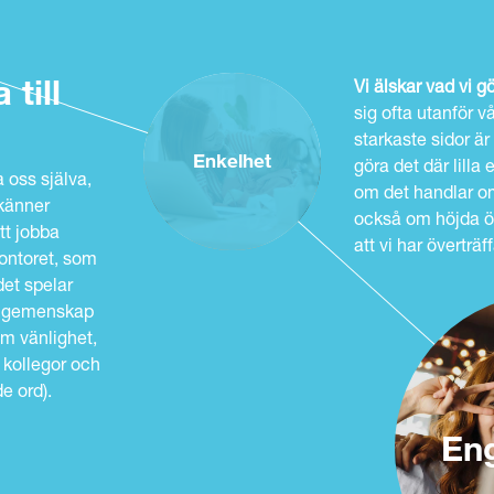
till
Vi älskar vad vi gö
sig ofta utanför 
starkaste sidor är
Enkelhet
göra det där lilla
 oss själva,
om det handlar om
 känner
också om höjda ö
tt jobba
att vi har överträf
kontoret, som
det spelar
n, gemenskap
som vänlighet,
, kollegor och
e ord).
En