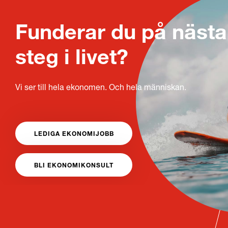
Funderar du på nästa
steg i livet?
Vi ser till hela ekonomen. Och hela människan.
LEDIGA EKONOMIJOBB
BLI EKONOMIKONSULT