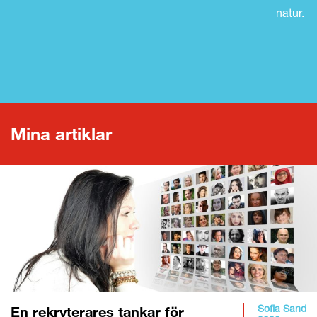
natur.
LÄS HELA KULTURBOKEN
Mina artiklar
Sofia Sand
En rekryterares tankar för