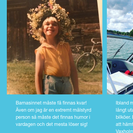
Barnasinnet måste få finnas kvar!
Ibland m
Även om jag är en extremt målstyrd
långt ut
person så måste det finnas humor i
bilköer.
vardagen och det mesta löser sig!
att hämt
Vaxholm