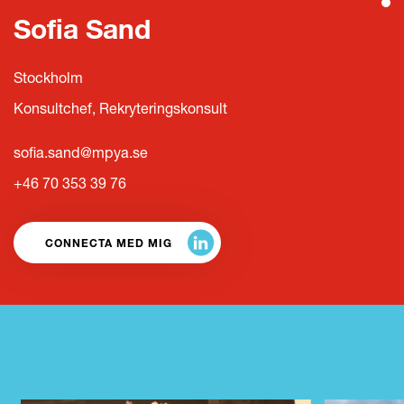
Sofia Sand
Stockholm
Konsultchef, Rekryteringskonsult
sofia.sand@mpya.se
+46 70 353 39 76
CONNECTA MED MIG