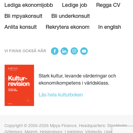
Lediga ekonomijobb
Ledige job
Regga CV
Bli mpyakonsult
Bli underkonsult
Anlita konsult
Rekrytera ekonom
In english
VI FINNS OCKSÅ HÄR
Stark kultur, levande värderingar och
ekonomikompetens i världsklass.
Läs hela kulturboken
Copyright © 2005-2026 Mpya Finance. Headquarters: Stockholm,
Göteborg, Malmö, Helsingborg, Linköping, Västerås, Uppsala och