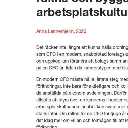
arbetsplatskultu
Anna Lannerhjelm, 2020
Det räcker inte längre att kunna hålla ordnin
som CFO i en modern, snabbfotad företagskultu
och uppköp kan förändra ett bolags sammansät
på en CFO än tiden då kamrerstyper med bis
En modern CFO måste hålla jämna steg med 
förändringar, inte bara för aktieägare och ko
de anställda på ekonomiavdelningen. Därför 
tillsätts att styra över en koncerns finanser 
arbetsplatskultur som snabbt kan svara mot 
ställs inför. Om rollen för en CFO för tjugo å
det idag mer om viljan och förmågan till att
förändring.