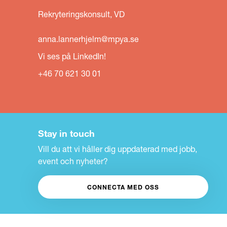
Rekryteringskonsult, VD
anna.lannerhjelm@mpya.se
Vi ses på LinkedIn!
+46 70 621 30 01
Stay in touch
Vill du att vi håller dig uppdaterad med jobb,
event och nyheter?
CONNECTA MED OSS