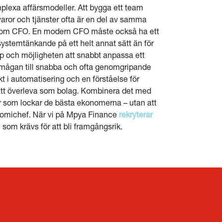
komplexa affärsmodeller. Att bygga ett team
aror och tjänster ofta är en del av samma
s som CFO. En modern CFO måste också ha ett
systemtänkande på ett helt annat sätt än för
köp och möjligheten att snabbt anpassa ett
förmågan till snabba och ofta genomgripande
 i automatisering och en förståelse för
r att överleva som bolag. Kombinera det med
r som lockar de bästa ekonomerna – utan att
onomichef. När vi på Mpya Finance
rekryterar
 som krävs för att bli framgångsrik.
LÄS HELA KULTURBOKEN