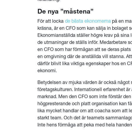
De nya ”måstena”
För att locka
de bästa ekonomerna
på en mar
kräsna, är en CFO som kan sälja in bolaget s
Ekonomianställda ställer högre krav på sina l
de utmaningar de ställs inför. Medarbetare so
en CFO som har förmågan att se deras plats
en omgivning där de anställda vill stanna. A
därför blivit lika viktiga egenskaper hos en
ekonomi.
Betydelsen av mjuka värden är också något 
företagskulturen. Internationell erfarenhet är
marknad. Men den CFO som inte förstår den 
högpresterande och platt organisation kan f
lika mycket handlar om att coacha som att le
starkt team. Och det är teamets sammanlagd
Inte hens förmåga att peka med hela handen.