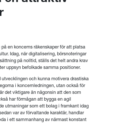
r
g på en koncerns räkenskaper för att platsa
r. Idag, när digitalisering, börsnoteringar
tning på nolltid, ställs det helt andra krav
ter uppsyn befolkade samma positioner.
utvecklingen och kunna motivera drastiska
llegorna i koncernledningen, utan också för
är det viktigare än någonsin att den som
också har förmågan att bygga en agil
de utmaningar som ett bolag i framkant idag
r sedan var av förvaltande karaktär, handlar
 leda i ett sammanhang av närmast konstant