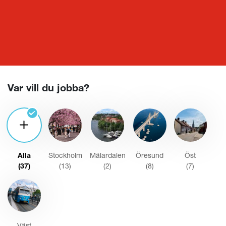
Lediga ekonomijobb
Var vill du jobba?
Alla
Stockholm
Mälardalen
Öresund
Öst
(37)
(
13
)
(
2
)
(
8
)
(
7
)
Väst