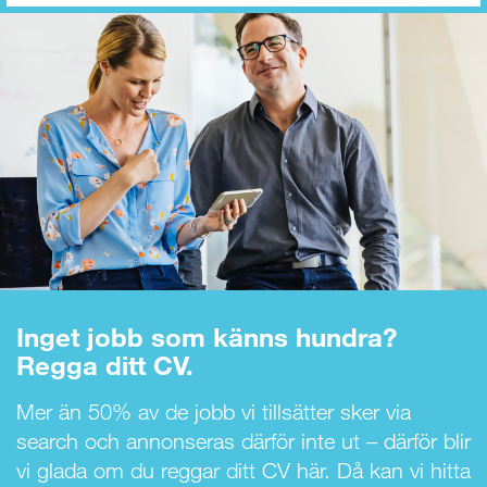
Inget jobb som känns hundra?
Regga ditt CV.
Mer än 50% av de jobb vi tillsätter sker via
search och annonseras därför inte ut – därför blir
vi glada om du reggar ditt CV här. Då kan vi hitta