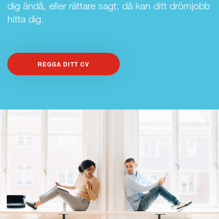
dig ändå, eller rättare sagt; då kan ditt drömjobb
hitta dig.
REGGA DITT CV