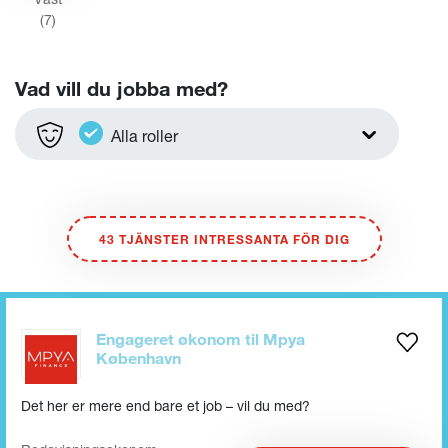
(
7
)
Vad vill du jobba med?
Alla roller
43
TJÄNSTER INTRESSANTA FÖR DIG
Engageret økonom til Mpya
København
Det her er mere end bare et job – vil du med?