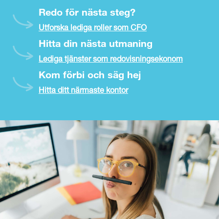
Redo för nästa steg?
Utforska lediga roller som CFO
Hitta din nästa utmaning
Lediga tjänster som redovisningsekonom
Kom förbi och säg hej
Hitta ditt närmaste kontor