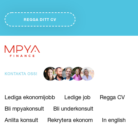
REGGA DITT CV
KONTAKTA OSS!
Lediga ekonomijobb
Ledige job
Regga CV
Bli mpyakonsult
Bli underkonsult
Anlita konsult
Rekrytera ekonom
In english