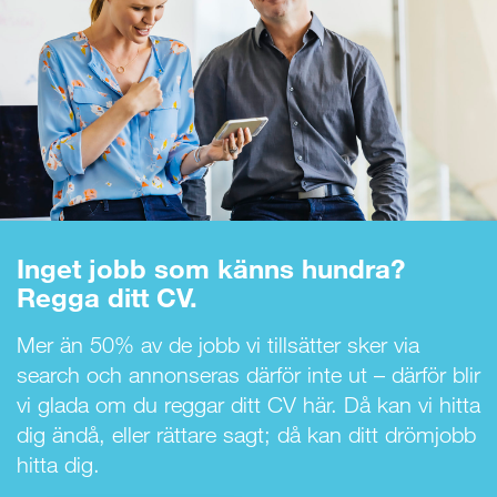
Inget jobb som känns hundra?
Regga ditt CV.
Mer än 50% av de jobb vi tillsätter sker via
search och annonseras därför inte ut – därför blir
vi glada om du reggar ditt CV här. Då kan vi hitta
dig ändå, eller rättare sagt; då kan ditt drömjobb
hitta dig.