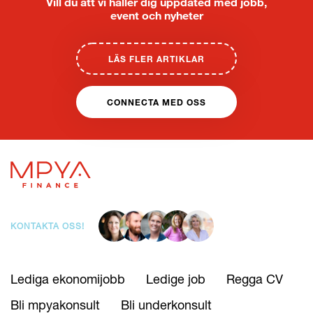
Vill du att vi håller dig uppdated med jobb,
event och nyheter
LÄS FLER ARTIKLAR
CONNECTA MED OSS
KONTAKTA OSS!
Lediga ekonomijobb
Ledige job
Regga CV
Bli mpyakonsult
Bli underkonsult