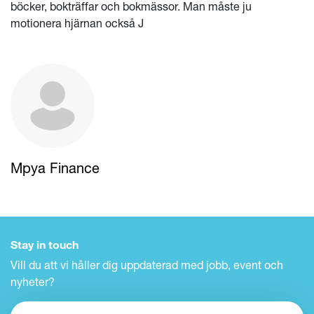
böcker, bokträffar och bokmässor. Man måste ju
motionera hjärnan också J
Mpya Finance
Stay in touch
Vill du att vi håller dig uppdaterad med jobb, event och
nyheter?