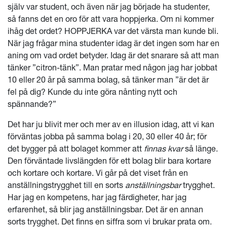
själv var student, och även när jag började ha studenter,
så fanns det en oro för att vara hoppjerka. Om ni kommer
ihåg det ordet? HOPPJERKA var det värsta man kunde bli.
När jag frågar mina studenter idag är det ingen som har en
aning om vad ordet betyder. Idag är det snarare så att man
tänker ”citron-tänk”. Man pratar med någon jag har jobbat
10 eller 20 år på samma bolag, så tänker man ”är det är
fel på dig? Kunde du inte göra nånting nytt och
spännande?”
Det har ju blivit mer och mer av en illusion idag, att vi kan
förväntas jobba på samma bolag i 20, 30 eller 40 år; för
det bygger på att bolaget kommer att
finnas kvar
så länge.
Den förväntade livslängden för ett bolag blir bara kortare
och kortare och kortare. Vi går på det viset från en
anställningstrygghet till en sorts
anställningsbar
trygghet.
Har jag en kompetens, har jag färdigheter, har jag
erfarenhet, så blir jag anställningsbar. Det är en annan
sorts trygghet. Det finns en siffra som vi brukar prata om.