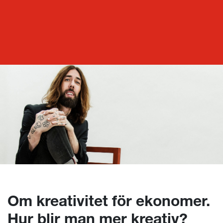
Mpya Inspo
Om kreativitet för ekonomer. Hur blir man mer kreativ? Hur håller man en kultur levande? Hur tänker generation 00? Samt ”Vaddå Hoppjerka?”
Om kreativitet för ekonomer.
Hur blir man mer kreativ?