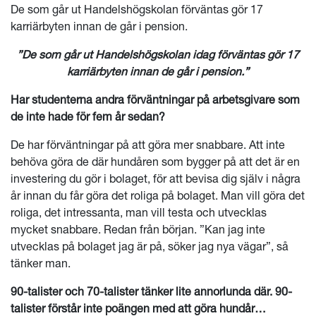
De som går ut Handelshögskolan förväntas gör 17
karriärbyten innan de går i pension.
”De som går ut Handelshögskolan idag förväntas gör 17
karriärbyten innan de går i pension.”
Har studenterna andra förväntningar på arbetsgivare som
de inte hade för fem år sedan?
De har förväntningar på att göra mer snabbare. Att inte
behöva göra de där hundåren som bygger på att det är en
investering du gör i bolaget, för att bevisa dig själv i några
LÄS HELA KULTURBOKEN
år innan du får göra det roliga på bolaget. Man vill göra det
roliga, det intressanta, man vill testa och utvecklas
mycket snabbare. Redan från början. ”Kan jag inte
utvecklas på bolaget jag är på, söker jag nya vägar”, så
tänker man.
90-talister och 70-talister tänker lite annorlunda där. 90-
talister förstår inte poängen med att göra hundår…