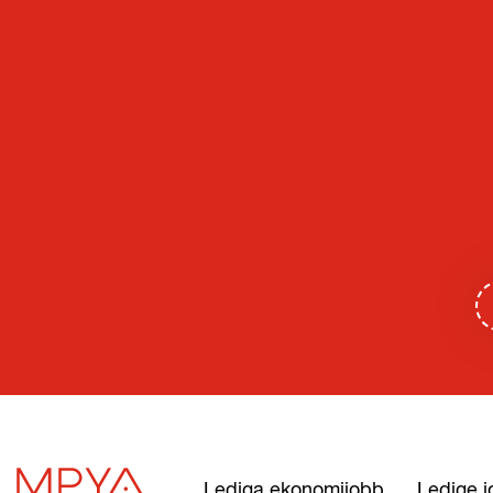
Lediga ekonomijobb
Ledige j