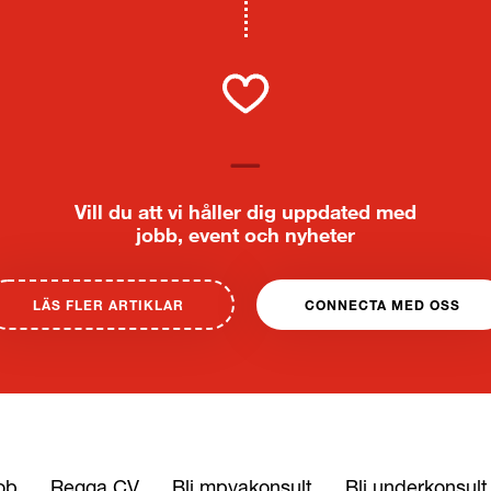
Vill du att vi håller dig uppdated med
jobb, event och nyheter
LÄS FLER ARTIKLAR
CONNECTA MED OSS
ob
Regga CV
Bli mpyakonsult
Bli underkonsult