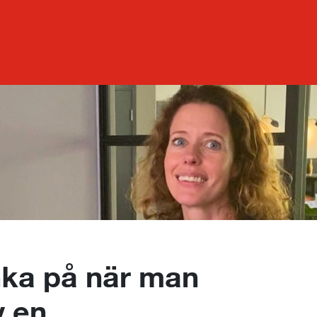
nka på när man
v en