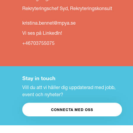
Rekryteringschef Syd, Rekryteringskonsult
kristina.bennet@mpya.se
Vi ses på LinkedIn!
+46703755075
Stay in touch
Vill du att vi håller dig uppdaterad med jobb,
event och nyheter?
CONNECTA MED OSS