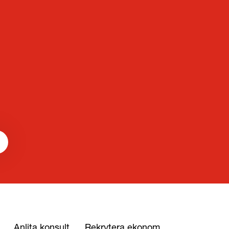
Anlita konsult
Rekrytera ekonom