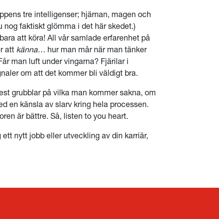
pens tre intelligenser; hjärnan, magen och
u nog faktiskt glömma i det här skedet.)
ra att köra! All vår samlade erfarenhet på
r att
känna
… hur man mår när man tänker
år man luft under vingarna? Fjärilar i
aler om att det kommer bli väldigt bra.
st grubblar på vilka man kommer sakna, om
med en känsla av slarv kring hela processen.
ren är bättre. Så, listen to you heart.
 ett nytt jobb eller utveckling av din karriär,