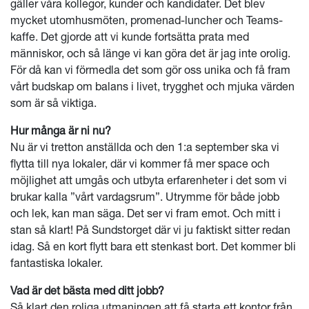
gäller våra kollegor, kunder och kandidater. Det blev
mycket utomhusmöten, promenad-luncher och Teams-
kaffe. Det gjorde att vi kunde fortsätta prata med
människor, och så länge vi kan göra det är jag inte orolig.
För då kan vi förmedla det som gör oss unika och få fram
vårt budskap om balans i livet, trygghet och mjuka värden
som är så viktiga.
Hur många är ni nu?
Nu är vi tretton anställda och den 1:a september ska vi
flytta till nya lokaler, där vi kommer få mer space och
möjlighet att umgås och utbyta erfarenheter i det som vi
brukar kalla ”vårt vardagsrum”. Utrymme för både jobb
och lek, kan man säga. Det ser vi fram emot. Och mitt i
stan så klart! På Sundstorget där vi ju faktiskt sitter redan
idag. Så en kort flytt bara ett stenkast bort. Det kommer bli
fantastiska lokaler.
Vad är det bästa med ditt jobb?
Så klart den roliga utmaningen att få starta ett kontor från