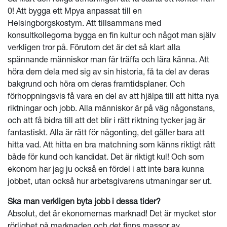
0! Att bygga ett Mpya anpassat till en
Helsingborgskostym. Att tillsammans med
konsultkollegorna bygga en fin kultur och något man själv
verkligen tror på. Förutom det är det så klart alla
spännande människor man får träffa och lära känna. Att
höra dem dela med sig av sin historia, få ta del av deras
bakgrund och höra om deras framtidsplaner. Och
förhoppningsvis få vara en del av att hjälpa till att hitta nya
riktningar och jobb. Alla människor är på väg någonstans,
och att få bidra till att det blir i rätt riktning tycker jag är
fantastiskt. Alla är rätt för någonting, det gäller bara att
hitta vad. Att hitta en bra matchning som känns riktigt rätt
både för kund och kandidat. Det är riktigt kul! Och som
ekonom har jag ju också en fördel i att inte bara kunna
jobbet, utan också hur arbetsgivarens utmaningar ser ut.
Ska man verkligen byta jobb i dessa tider?
Absolut, det är ekonomernas marknad! Det är mycket stor
rörlighet på marknaden och det finns massor av