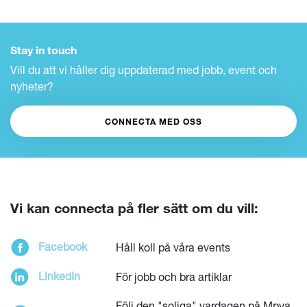
Stay in touch
Vill du att vi håller dig uppdaterad med jobb, event och
nyheter?
CONNECTA MED OSS
Vi kan connecta på fler sätt om du vill:
Facebook
Håll koll på våra events
LinkedIn
För jobb och bra artiklar
LÄS HELA KULTURBOKEN
Följ den "soliga" vardagen på Mpya