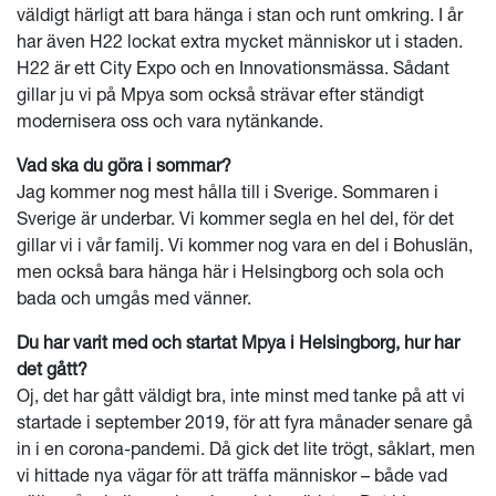
väldigt härligt att bara hänga i stan och runt omkring. I år
har även H22 lockat extra mycket människor ut i staden.
H22 är ett City Expo och en Innovationsmässa. Sådant
gillar ju vi på Mpya som också strävar efter ständigt
modernisera oss och vara nytänkande.
Vad ska du göra i sommar?
Jag kommer nog mest hålla till i Sverige. Sommaren i
Sverige är underbar. Vi kommer segla en hel del, för det
gillar vi i vår familj. Vi kommer nog vara en del i Bohuslän,
men också bara hänga här i Helsingborg och sola och
bada och umgås med vänner.
Du har varit med och startat Mpya i Helsingborg, hur har
det gått?
Oj, det har gått väldigt bra, inte minst med tanke på att vi
startade i september 2019, för att fyra månader senare gå
in i en corona-pandemi. Då gick det lite trögt, såklart, men
vi hittade nya vägar för att träffa människor – både vad