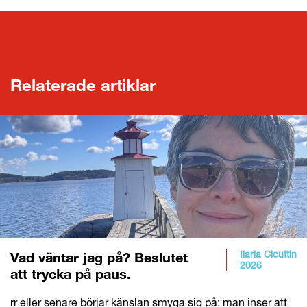
Relaterade artiklar
Ilaria Cicuttin
Vad väntar jag på? Beslutet
2026
att trycka på paus.
rr eller senare börjar känslan smyga sig på: man inser att