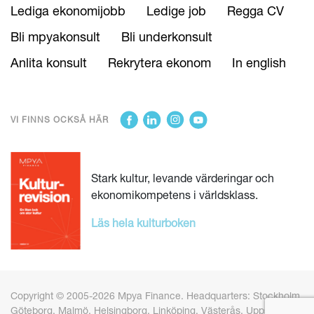
Lediga ekonomijobb
Ledige job
Regga CV
Bli mpyakonsult
Bli underkonsult
Anlita konsult
Rekrytera ekonom
In english
VI FINNS OCKSÅ HÄR
Stark kultur, levande värderingar och
ekonomikompetens i världsklass.
Läs hela kulturboken
Copyright © 2005-2026 Mpya Finance. Headquarters: Stockholm,
Göteborg, Malmö, Helsingborg, Linköping, Västerås, Uppsala och