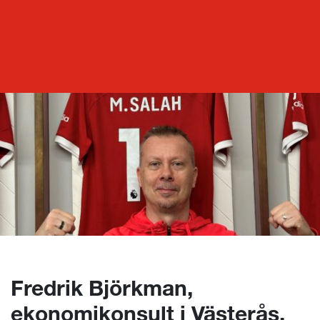
Mpya Inspo
Fredrik Björkman, ekonomikonsult i Västerås, om karriären, Mpya Finance och fotbollsdrömmen
Fredrik Björkman,
ekonomikonsult i Västerås,