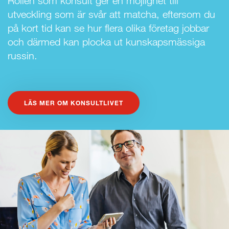
Rollen som konsult ger en möjlighet till
utveckling som är svår att matcha, eftersom du
på kort tid kan se hur flera olika företag jobbar
och därmed kan plocka ut kunskapsmässiga
russin.
LÄS MER OM KONSULTLIVET