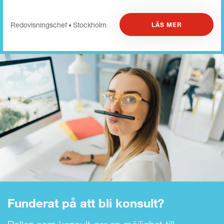
Redovisnings­chef
Stockholm
LÄS MER
•
Funderat på att bli konsult?