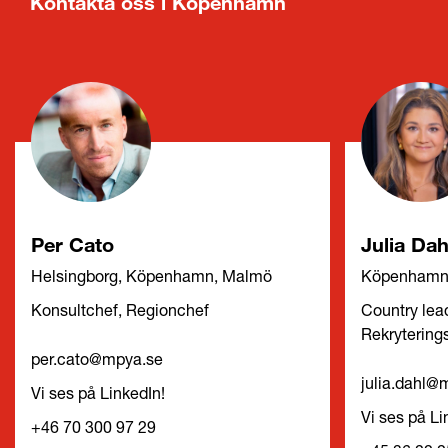
Kontakta oss i Köpenhamn
Per Cato
Julia Dah
Helsingborg, Köpenhamn, Malmö
Köpenham
Konsultchef, Regionchef
Country lea
Rekrytering
per.cato@mpya.se
julia.dahl@
Vi ses på LinkedIn!
Vi ses på Li
+46 70 300 97 29