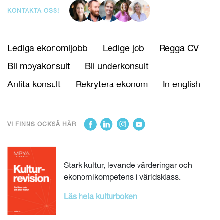
KONTAKTA OSS!
Lediga ekonomijobb
Ledige job
Regga CV
Bli mpyakonsult
Bli underkonsult
Anlita konsult
Rekrytera ekonom
In english
VI FINNS OCKSÅ HÄR
Stark kultur, levande värderingar och
ekonomikompetens i världsklass.
Läs hela kulturboken