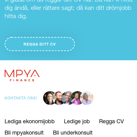
dig ändå, eller rättare sagt; då kan ditt drömjobb
hitta dig.
REGGA DITT CV
KONTAKTA OSS!
Lediga ekonomijobb
Ledige job
Regga CV
Bli mpyakonsult
Bli underkonsult