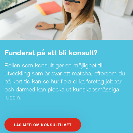
Funderat på att bli konsult?
Rollen som konsult ger en möjlighet till
utveckling som är svår att matcha, eftersom du
på kort tid kan se hur flera olika företag jobbar
och därmed kan plocka ut kunskapsmässiga
russin.
LÄS MER OM KONSULTLIVET