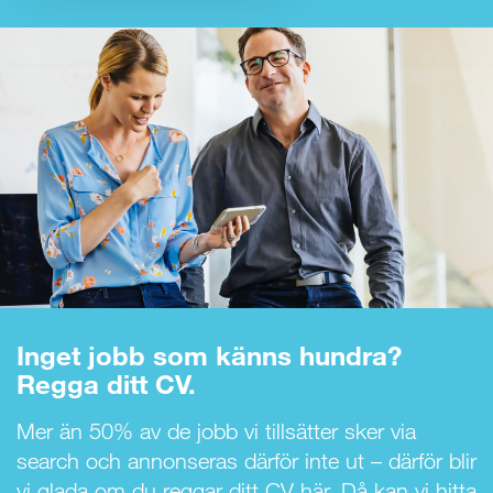
Inget jobb som känns hundra?
Regga ditt CV.
Mer än 50% av de jobb vi tillsätter sker via
search och annonseras därför inte ut – därför blir
vi glada om du reggar ditt CV här. Då kan vi hitta