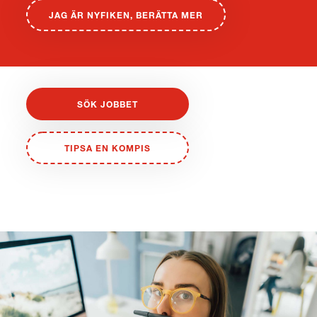
JAG ÄR NYFIKEN, BERÄTTA MER
SÖK JOBBET
TIPSA EN KOMPIS