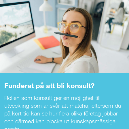
Funderat på att bli konsult?
Rollen som konsult ger en möjlighet till
utveckling som är svår att matcha, eftersom du
på kort tid kan se hur flera olika företag jobbar
och därmed kan plocka ut kunskapsmässiga
russin.