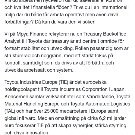
och kvalitet i finansiella flöden? Trivs du i en internationell
miljö där du både får arbeta operativt men även driva
förbättringar? Då kan du vara den vi söker!
Vi på Mpya Finance rekryterar nu en Treasury Backoffice
Analyst till Toyota där treasury är ett centralt område för
fortsatt stabilitet och utveckling. Rollen passar dig som är
strukturerad och noggrann, med ett starkt fokus på
kontroll, samtidigt som du drivs av att förbättra och
utveckla arbetssätt och system.
Toyota Industries Europe (TIE) är det europeiska
holdingbolaget till Toyota Industries Corporation i Japan.
Koncernen samlar verksamheter som Vanderlande, Toyota
Material Handling Europe och Toyota Automated Logistics
(TAL) och har över 25
000 medarbetare i Europa samt
global n
ä
rvaro. Med en oms
ä
ttning p
å
cirka 6,2 miljarder
euro fokuserar TIE p
å
att skapa synergier, st
ä
rka styrning
och driva innovation.