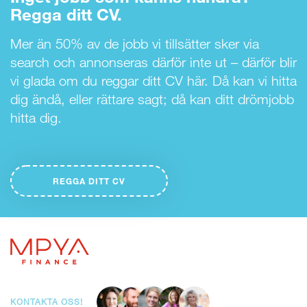
Regga ditt CV.
Mer än 50% av de jobb vi tillsätter sker via
search och annonseras därför inte ut – därför blir
vi glada om du reggar ditt CV här. Då kan vi hitta
dig ändå, eller rättare sagt; då kan ditt drömjobb
hitta dig.
REGGA DITT CV
KONTAKTA OSS!