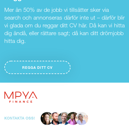
Mer än 50% av de jobb vi tillsätter sker via
search och annonseras därför inte ut – därför blir
vi glada om du reggar ditt CV här. Då kan vi hitta
dig ändå, eller rättare sagt; då kan ditt drömjobb
hitta dig.
REGGA DITT CV
KONTAKTA OSS!