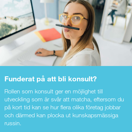
Funderat på att bli konsult?
Rollen som konsult ger en möjlighet till
utveckling som är svår att matcha, eftersom du
på kort tid kan se hur flera olika företag jobbar
och därmed kan plocka ut kunskapsmässiga
russin.