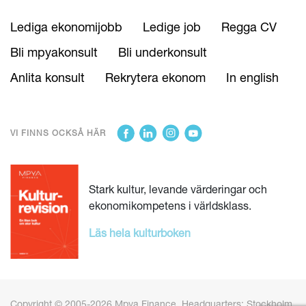
Lediga ekonomijobb
Ledige job
Regga CV
Bli mpyakonsult
Bli underkonsult
Anlita konsult
Rekrytera ekonom
In english
VI FINNS OCKSÅ HÄR
Stark kultur, levande värderingar och
ekonomikompetens i världsklass.
Läs hela kulturboken
Copyright © 2005-2026 Mpya Finance. Headquarters: Stockholm,