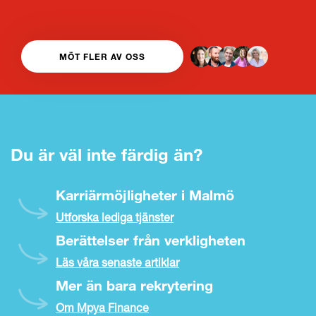
MÖT FLER AV OSS
LÄS HELA KULTURBOKEN
Du är väl inte färdig än?
Karriärmöjligheter i Malmö
Utforska lediga tjänster
Berättelser från verkligheten
Läs våra senaste artiklar
Mer än bara rekrytering
Om Mpya Finance