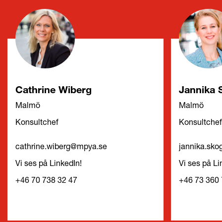
Cathrine Wiberg
Jannika 
Malmö
Malmö
Konsultchef
Konsultche
cathrine.wiberg@mpya.se
jannika.sk
Vi ses på LinkedIn!
Vi ses på Li
+46 70 738 32 47
+46 73 360 