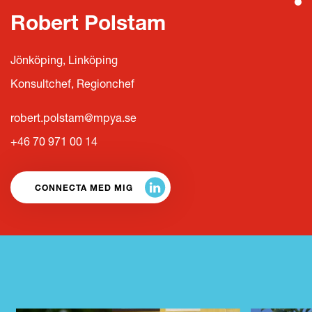
Robert Polstam
Jönköping, Linköping
Konsultchef, Regionchef
robert.polstam@mpya.se
+46 70 971 00 14
CONNECTA MED MIG