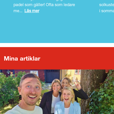
padel som gäller! Ofta som ledare
solkuste
me
...
Läs mer
i somm
LÄS HELA KULTURBOKEN
Mina artiklar