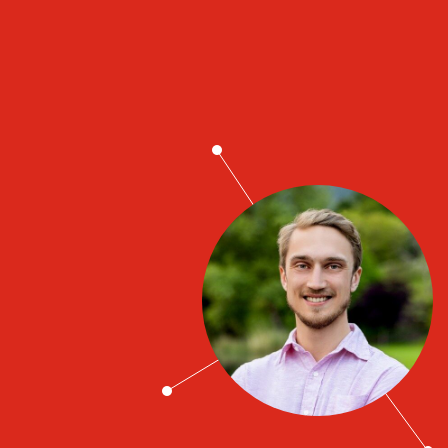
Job contacts
Johan Yderstedt Karlsson