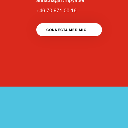
anna.haga@mpya.se
+46 70 971 00 16
CONNECTA MED MIG