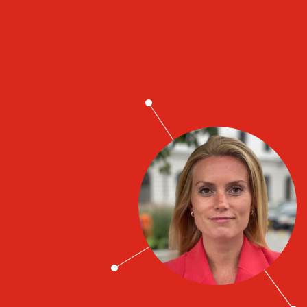
Job contacts
Sara Wattrang