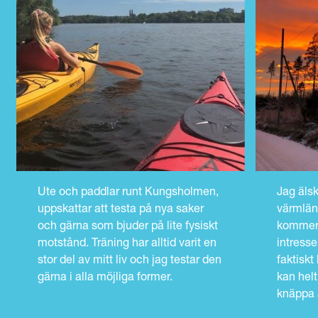
Ute och paddlar runt Kungsholmen,
Jag äls
uppskattar att testa på nya saker
värmlän
och gärna som bjuder på lite fysiskt
kommer f
motstånd. Träning har alltid varit en
intresse
stor del av mitt liv och jag testar den
faktiskt
gärna i alla möjliga former.
kan helt 
knäppa a