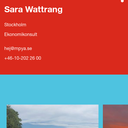
Sara Wattrang
Stockholm
Ekonomikonsult
hej@mpya.se
+46-10-202 26 00