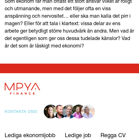
Som ekonom får man oftast ett stort ansvar vilket är roligt
och utmanande, men med det följer ofta en viss
anspänning och nervositet… eller ska man kalla det pirr i
magen? Eller för att tala i klartext: vissa delar av ens
arbete ger betydligt större huvudvärk än andra. Men vad är
det egentligen som ger oss dessa tudelade känslor? Vad
är det som är läskigt med ekonomi?
KONTAKTA OSS!
Lediga ekonomijobb
Ledige job
Regga CV