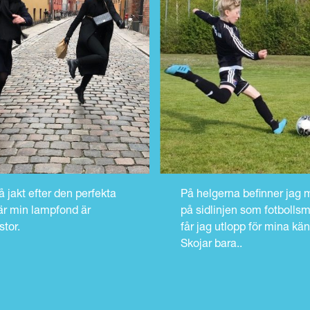
LÄS HELA KULTURBOKEN
å jakt efter den perfekta
På helgerna befinner jag 
är min lampfond är
på sidlinjen som fotbolls
 stor.
får jag utlopp för mina kän
Skojar bara..