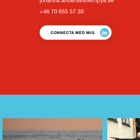
johanna.andersson@mpya.se
+46 70 655 57 30
CONNECTA MED MIG