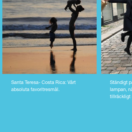
Santa Teresa- Costa Rica: Vårt
Ständigt p
absoluta favoritresmål.
lampan, n
tillräckligt