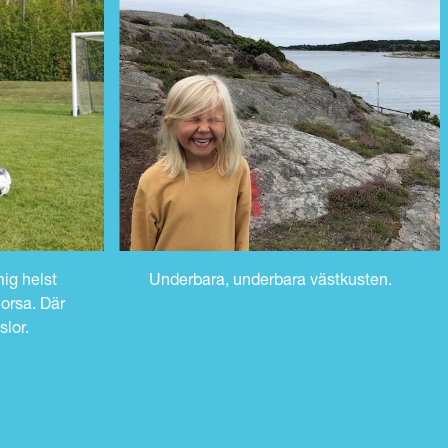
mig helst
Underbara, underbara västkusten.
morsa. Där
slor.