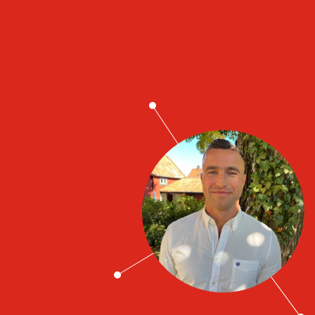
Job contacts
Emir Avdispahic