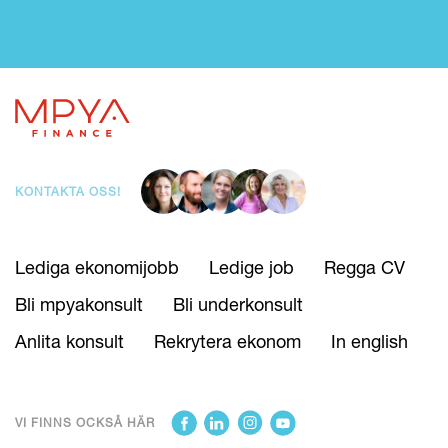
KONTAKTA OSS!
Lediga ekonomijobb
Ledige job
Regga CV
Bli mpyakonsult
Bli underkonsult
Anlita konsult
Rekrytera ekonom
In english
VI FINNS OCKSÅ HÄR