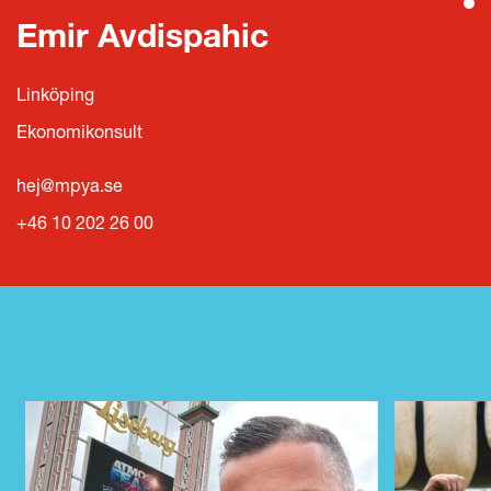
Emir Avdispahic
Linköping
Ekonomikonsult
hej@mpya.se
+46 10 202 26 00