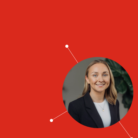
Job contacts
Ellinor Hjalmarsson